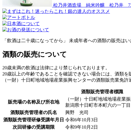
松乃井酒造場 純米吟醸 松乃井 72
「飲酒は二十歳になってから」 未成年者への酒類の販売はい
酒類の販売について
20歳未満の飲酒は法律により禁じられております。
20歳以上の年齢であることを確認できない場合には、酒類を
（一財）十日町地域地場産業振興センターの酒類販売業免許
酒類販売管理者標識
（一財）十日町地域地場産業振
販売場の名称及び所在地
新潟県十日町市本町六の一丁目7
酒類販売管理者の氏名
興野 光司
酒類販売管理研修受講年月日
令和6年10月3日
次回研修の受講期限
令和9年10月2日