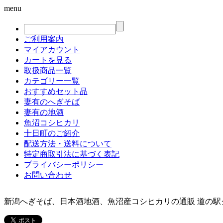
menu
ご利用案内
マイアカウント
カートを見る
取扱商品一覧
カテゴリー一覧
おすすめセット品
妻有のへぎそば
妻有の地酒
魚沼コシヒカリ
十日町のご紹介
配送方法・送料について
特定商取引法に基づく表記
プライバシーポリシー
お問い合わせ
新潟へぎそば、日本酒地酒、魚沼産コシヒカリの通販 道の