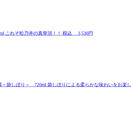
l
これぞ松乃井の真骨頂！！
税込
3,530円
袋しぼり～ 720ml
袋しぼりによる柔らかな味わいをお楽し