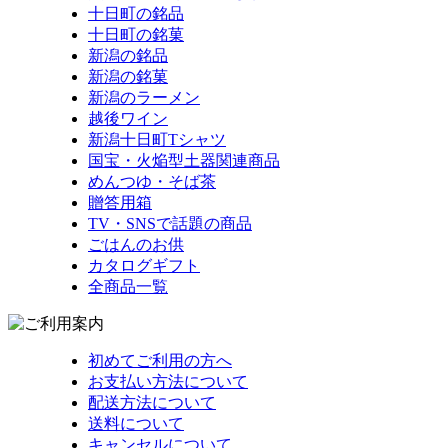
十日町の銘品
十日町の銘菓
新潟の銘品
新潟の銘菓
新潟のラーメン
越後ワイン
新潟十日町Tシャツ
国宝・火焔型土器関連商品
めんつゆ・そば茶
贈答用箱
TV・SNSで話題の商品
ごはんのお供
カタログギフト
全商品一覧
初めてご利用の方へ
お支払い方法について
配送方法について
送料について
キャンセルについて