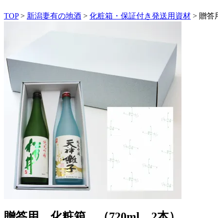
TOP
>
新潟妻有の地酒
>
化粧箱・保証付き発送用資材
> 贈答
贈答用 化粧箱 （720ml 2本）