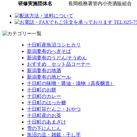
研修実施団体名
長岡税務署管内小売酒販組合
十日町産魚沼コシヒカリ
新潟妻有のへぎそば
新潟妻有のうどん/そうめん
おすすめ セット品コーナー
新潟妻有の地酒
新潟妻有の地ビール
十日町の味噌・醤油・漬物（高長醸造）
十日町のお餅
十日町のカレー
十日町のはっか糖
十日町笹だんご・おやつ
十日町産のお茶
十日町のあまざけ
雪の下にんじん
魚沼の豆・雑穀・干し芋