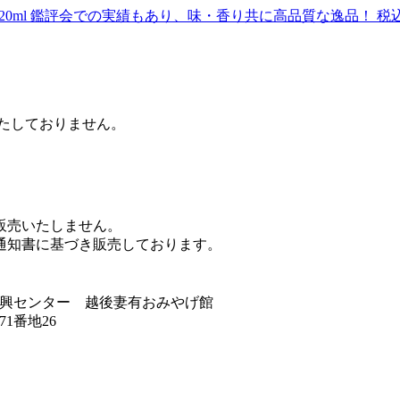
0ml
鑑評会での実績もあり、味・香り共に高品質な逸品！
税
たしておりません。
販売いたしません。
通知書に基づき販売しております。
興センター 越後妻有おみやげ館
1番地26