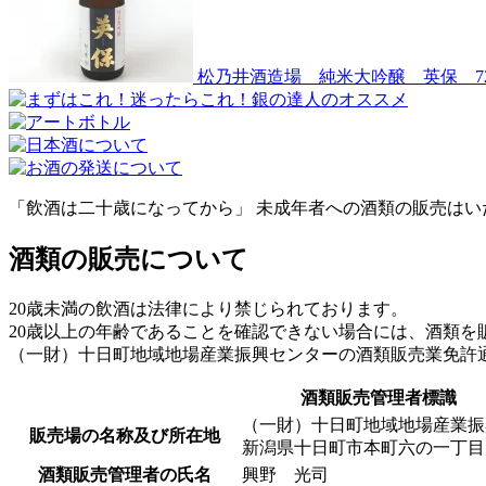
松乃井酒造場 純米大吟醸 英保 72
「飲酒は二十歳になってから」 未成年者への酒類の販売はい
酒類の販売について
20歳未満の飲酒は法律により禁じられております。
20歳以上の年齢であることを確認できない場合には、酒類を
（一財）十日町地域地場産業振興センターの酒類販売業免許
酒類販売管理者標識
（一財）十日町地域地場産業振
販売場の名称及び所在地
新潟県十日町市本町六の一丁目7
酒類販売管理者の氏名
興野 光司