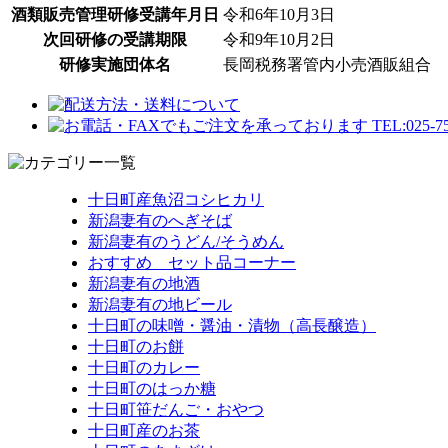
酒類販売管理研修受講年月日
令和6年10月3日
次回研修の受講期限
令和9年10月2日
研修実施団体名
長岡税務署管内小売酒販組合
十日町産魚沼コシヒカリ
新潟妻有のへぎそば
新潟妻有のうどん/そうめん
おすすめ セット品コーナー
新潟妻有の地酒
新潟妻有の地ビール
十日町の味噌・醤油・漬物（高長醸造）
十日町のお餅
十日町のカレー
十日町のはっか糖
十日町笹だんご・おやつ
十日町産のお茶