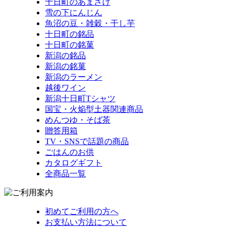
十日町のあまざけ
雪の下にんじん
魚沼の豆・雑穀・干し芋
十日町の銘品
十日町の銘菓
新潟の銘品
新潟の銘菓
新潟のラーメン
越後ワイン
新潟十日町Tシャツ
国宝・火焔型土器関連商品
めんつゆ・そば茶
贈答用箱
TV・SNSで話題の商品
ごはんのお供
カタログギフト
全商品一覧
初めてご利用の方へ
お支払い方法について