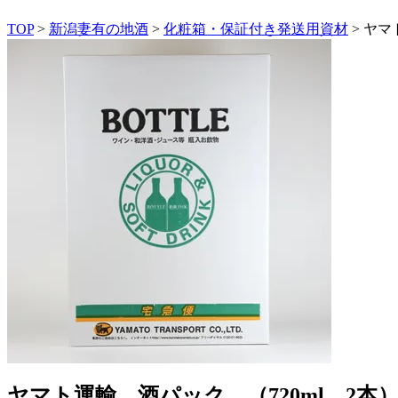
TOP
>
新潟妻有の地酒
>
化粧箱・保証付き発送用資材
> ヤマ
ヤマト運輸 酒パック （720ml 2本