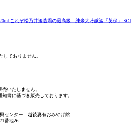
0ml
これぞ松乃井酒造場の最高級 純米大吟醸酒『英保』
SO
たしておりません。
販売いたしません。
通知書に基づき販売しております。
興センター 越後妻有おみやげ館
1番地26