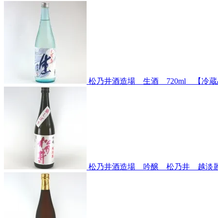
松乃井酒造場 生酒 720ml 【冷
松乃井酒造場 吟醸 松乃井 越淡麗～