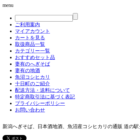
menu
ご利用案内
マイアカウント
カートを見る
取扱商品一覧
カテゴリー一覧
おすすめセット品
妻有のへぎそば
妻有の地酒
魚沼コシヒカリ
十日町のご紹介
配送方法・送料について
特定商取引法に基づく表記
プライバシーポリシー
お問い合わせ
新潟へぎそば、日本酒地酒、魚沼産コシヒカリの通販 道の