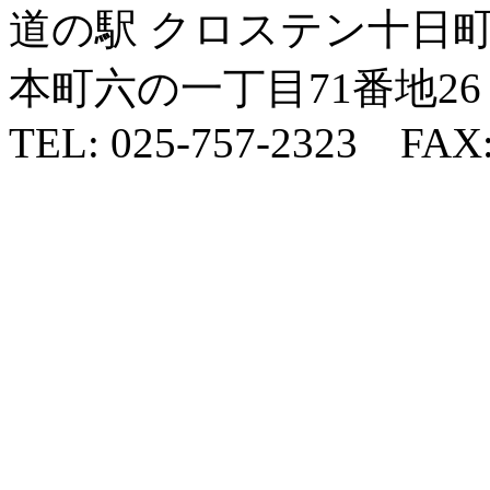
道の駅 クロステン十日町 
本町六の一丁目71番地26
TEL: 025-757-2323 FAX: