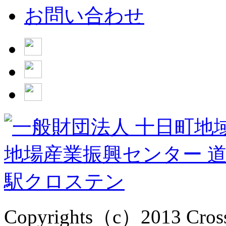
お問い合わせ
Copyrights（c）2013 Cross1