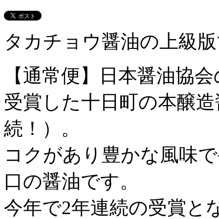
タカチョウ醤油の上級版
【通常便】日本醤油協会
受賞した十日町の本醸造醤
続！）。
コクがあり豊かな風味で
口の醤油です。
今年で2年連続の受賞と