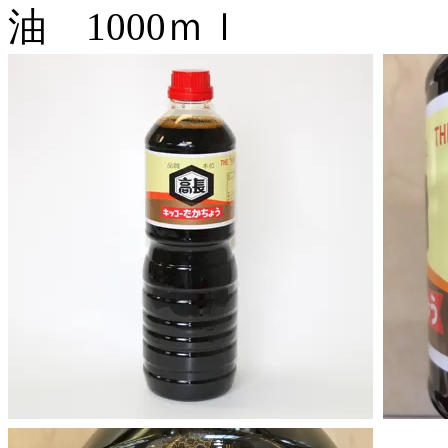
油 1000ｍｌ