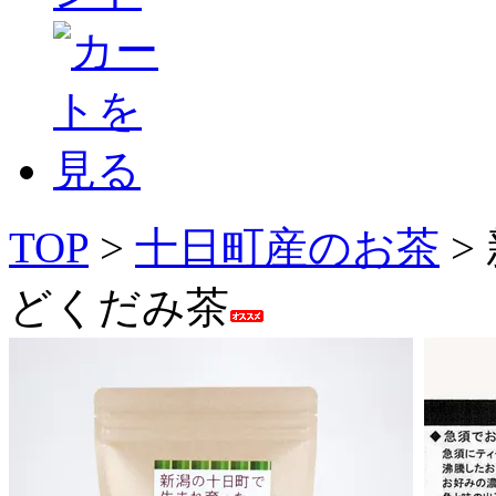
TOP
>
十日町産のお茶
>
どくだみ茶