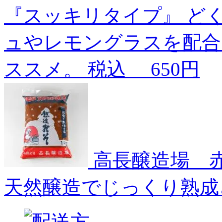
『スッキリタイプ』
ど
ュやレモングラスを配合
ススメ。
税込
650円
高長醸造場 赤
天然醸造でじっくり熟成