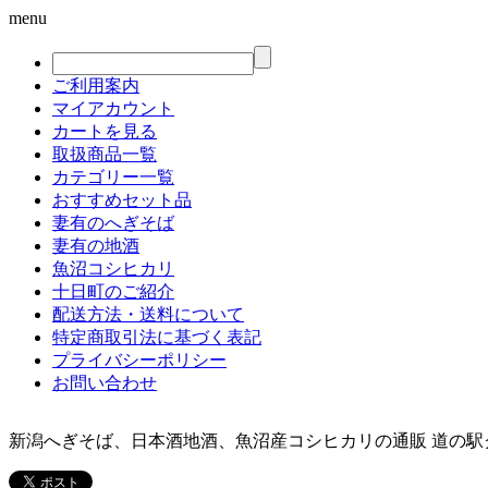
menu
ご利用案内
マイアカウント
カートを見る
取扱商品一覧
カテゴリー一覧
おすすめセット品
妻有のへぎそば
妻有の地酒
魚沼コシヒカリ
十日町のご紹介
配送方法・送料について
特定商取引法に基づく表記
プライバシーポリシー
お問い合わせ
新潟へぎそば、日本酒地酒、魚沼産コシヒカリの通販 道の