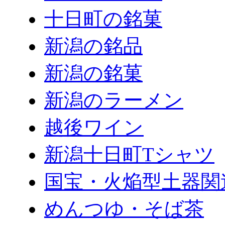
十日町の銘菓
新潟の銘品
新潟の銘菓
新潟のラーメン
越後ワイン
新潟十日町Tシャツ
国宝・火焔型土器関
めんつゆ・そば茶