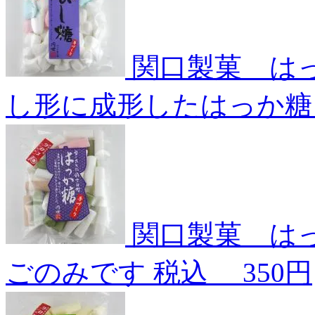
関口製菓 は
し形に成形したはっか糖
関口製菓 は
ごのみです
税込
350円