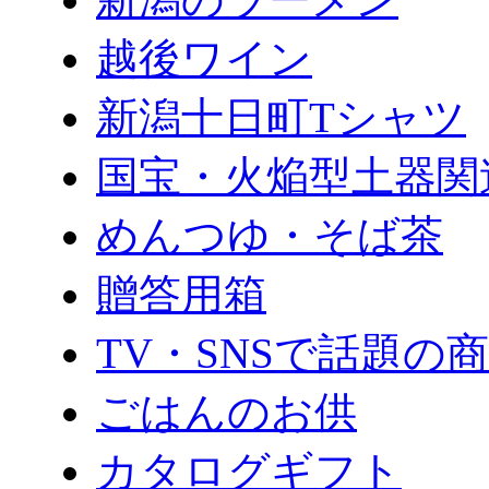
越後ワイン
新潟十日町Tシャツ
国宝・火焔型土器関
めんつゆ・そば茶
贈答用箱
TV・SNSで話題の
ごはんのお供
カタログギフト