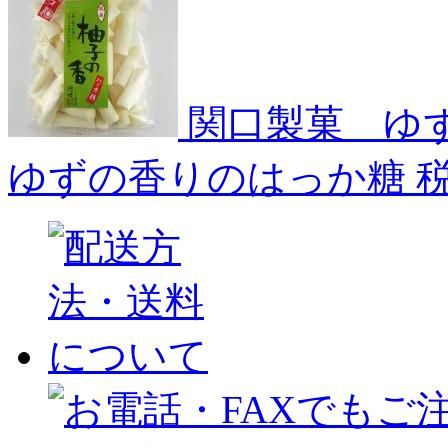
関口製菓 ゆ
ゆずの香りのはっか糖