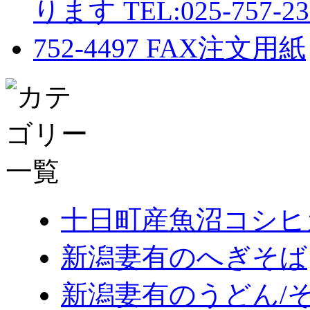
十日町産魚沼コシヒ
新潟妻有のへぎそば
新潟妻有のうどん/