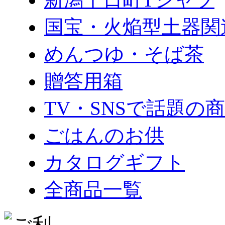
国宝・火焔型土器関
めんつゆ・そば茶
贈答用箱
TV・SNSで話題の
ごはんのお供
カタログギフト
全商品一覧