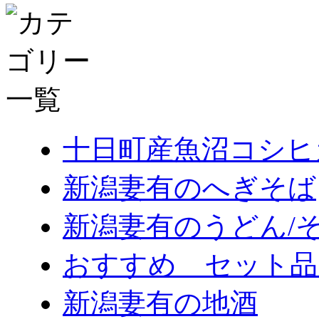
十日町産魚沼コシヒ
新潟妻有のへぎそば
新潟妻有のうどん/
おすすめ セット品
新潟妻有の地酒