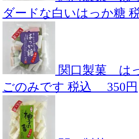
ダードな白いはっか糖
関口製菓 は
ごのみです
税込
350円