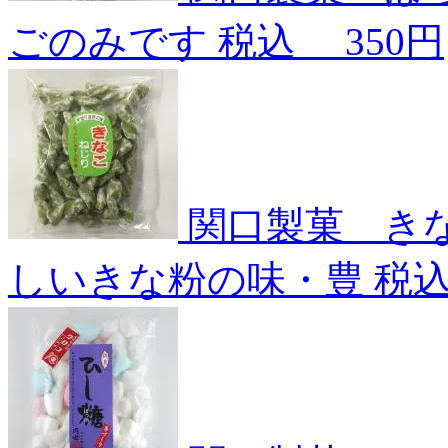
ごのみです
税込
350円
関口製菓 き
しいきな粉の味・豊
税