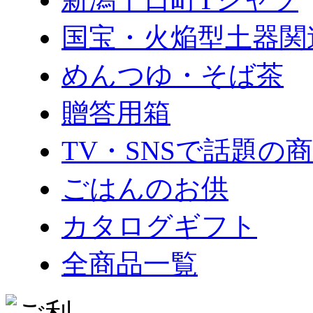
国宝・火焔型土器関
めんつゆ・そば茶
贈答用箱
TV・SNSで話題の
ごはんのお供
カタログギフト
全商品一覧