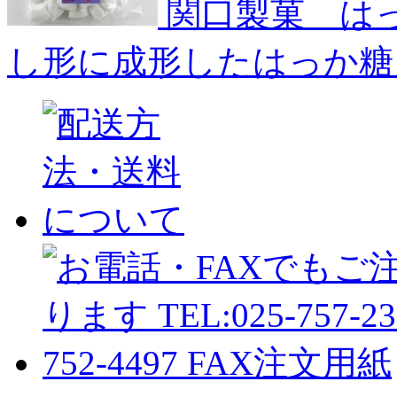
関口製菓 は
し形に成形したはっか糖