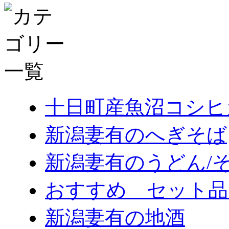
十日町産魚沼コシヒ
新潟妻有のへぎそば
新潟妻有のうどん/
おすすめ セット品
新潟妻有の地酒