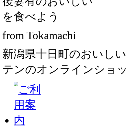
from Tokamachi
新潟県十日町のおいしい
テンのオンラインショッ