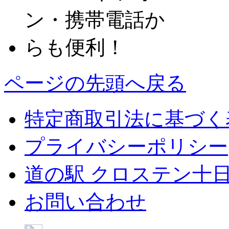
ページの先頭へ戻る
特定商取引法に基づく
プライバシーポリシー
道の駅 クロステン十
お問い合わせ