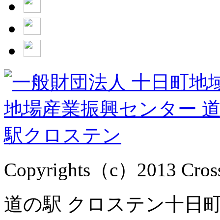
Copyrights（c）2013 Cross1
道の駅 クロステン十日町 