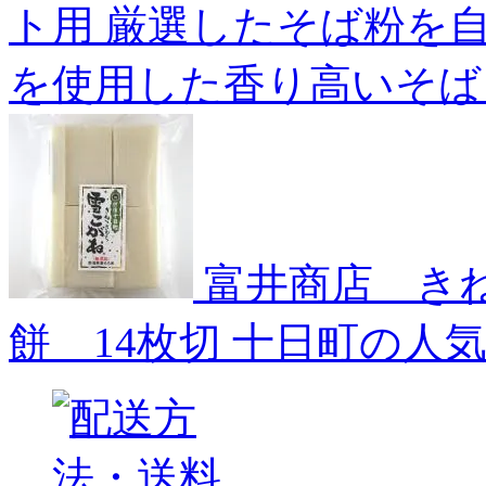
ト用
厳選したそば粉を
を使用した香り高いそば
富井商店 き
餅 14枚切
十日町の人