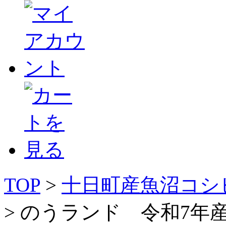
TOP
>
十日町産魚沼コシ
> のうランド 令和7年