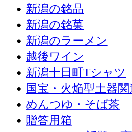
新潟の銘品
新潟の銘菓
新潟のラーメン
越後ワイン
新潟十日町Tシャツ
国宝・火焔型土器関
めんつゆ・そば茶
贈答用箱