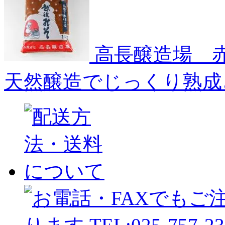
高長醸造場 赤
天然醸造でじっくり熟成