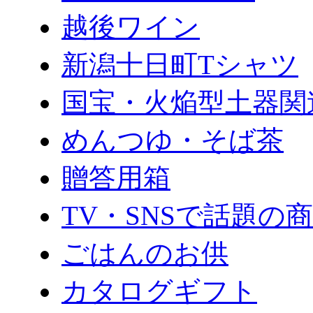
越後ワイン
新潟十日町Tシャツ
国宝・火焔型土器関
めんつゆ・そば茶
贈答用箱
TV・SNSで話題の
ごはんのお供
カタログギフト