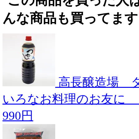
高長醸造場 
いろなお料理のお友に 
990円