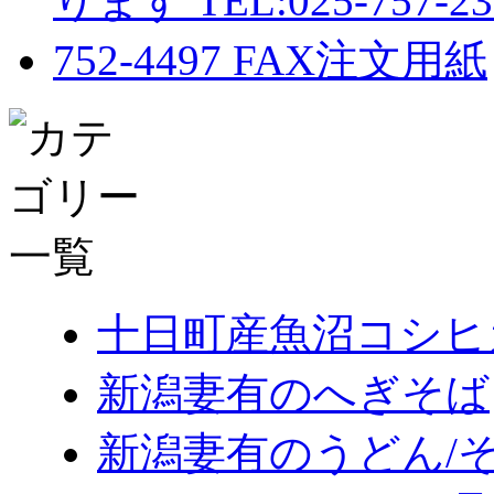
十日町産魚沼コシヒ
新潟妻有のへぎそば
新潟妻有のうどん/