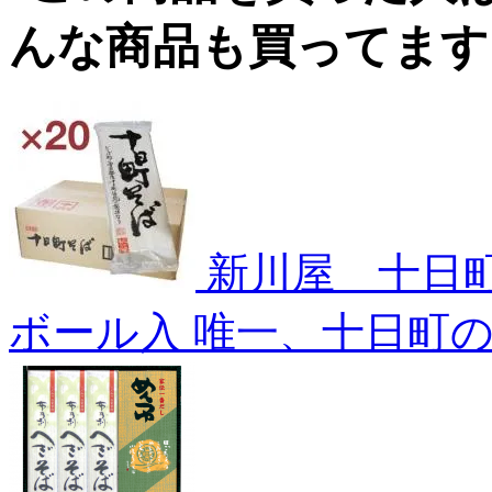
新川屋 十日町
ボール入
唯一、十日町