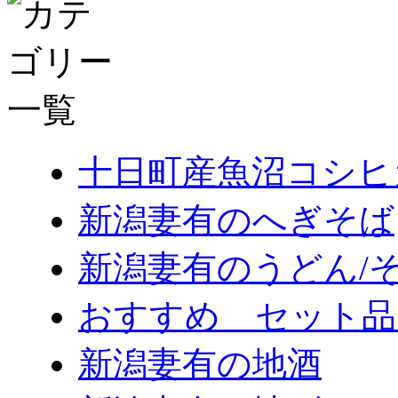
十日町産魚沼コシヒ
新潟妻有のへぎそば
新潟妻有のうどん/
おすすめ セット品
新潟妻有の地酒