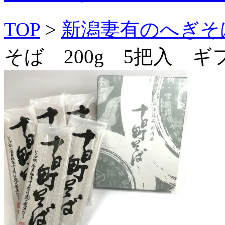
TOP
>
新潟妻有のへぎそ
そば 200g 5把入 ギ