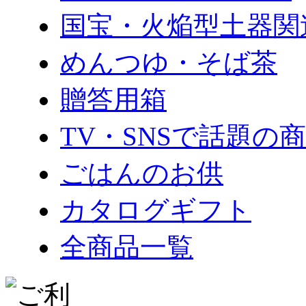
国宝・火焔型土器関
めんつゆ・そば茶
贈答用箱
TV・SNSで話題の
ごはんのお供
カタログギフト
全商品一覧