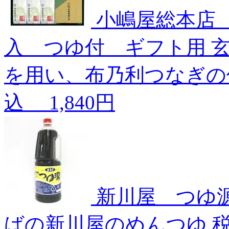
小嶋屋総本店 
入 つゆ付 ギフト用
を用い、布乃利つなぎの
込
1,840円
新川屋 つゆ源 
ばの新川屋のめんつゆ