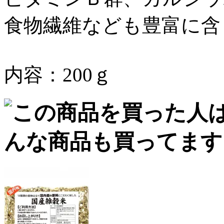
食物繊維なども豊富に含
内容：200ｇ