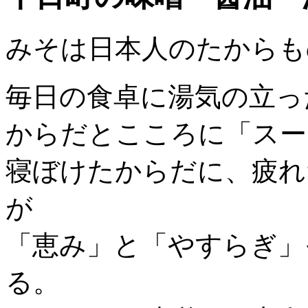
みそは日本人のたからも
毎日の食卓に湯気の立っ
からだとこころに「スー
寝ぼけたからだに、疲れ
が
「恵み」と「やすらぎ」
る。