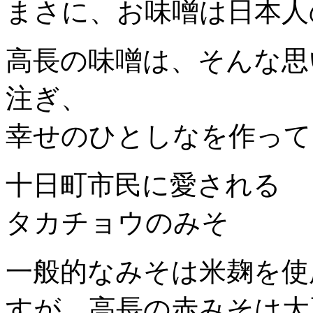
まさに、お味噌は日本人
高長の味噌は、そんな思
注ぎ、
幸せのひとしなを作って
十日町市民に愛される
タカチョウのみそ
一般的なみそは米麹を使
すが、高長の赤みそは大