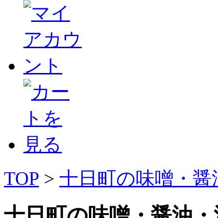
TOP
>
十日町の味噌・醤
十日町の味噌・醤油・