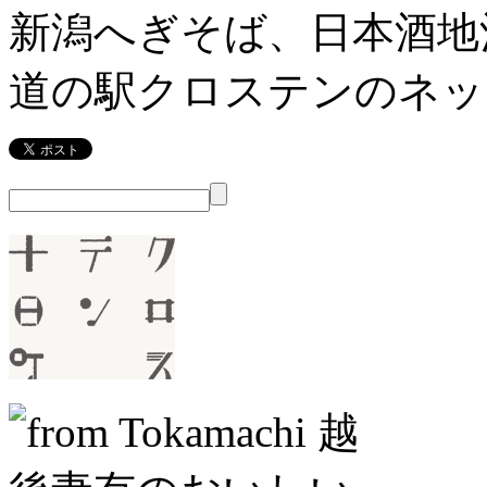
新潟へぎそば、日本酒地
道の駅クロステンのネッ